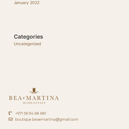
January 2022
Categories
Uncategorized
+971 56 94 68 681
boutique.beaemartina@gmail.com