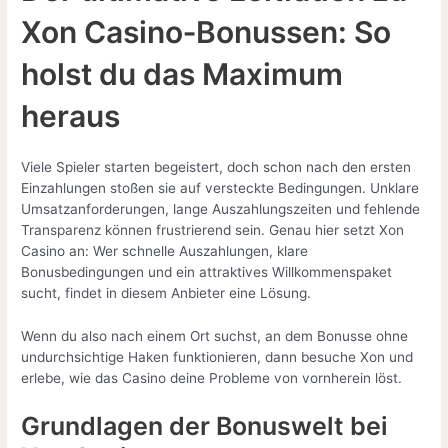
Xon Casino‑Bonussen: So
holst du das Maximum
heraus
Viele Spieler starten begeistert, doch schon nach den ersten
Einzahlungen stoßen sie auf versteckte Bedingungen. Unklare
Umsatzanforderungen, lange Auszahlungszeiten und fehlende
Transparenz können frustrierend sein. Genau hier setzt Xon
Casino an: Wer schnelle Auszahlungen, klare
Bonusbedingungen und ein attraktives Willkommenspaket
sucht, findet in diesem Anbieter eine Lösung.
Wenn du also nach einem Ort suchst, an dem Bonusse ohne
undurchsichtige Haken funktionieren, dann besuche Xon und
erlebe, wie das Casino deine Probleme von vornherein löst.
Grundlagen der Bonuswelt bei