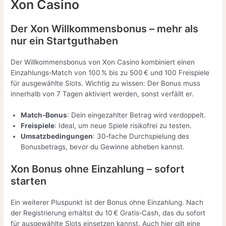
Xon Casino
Der Xon Willkommensbonus – mehr als
nur ein Startguthaben
Der Willkommensbonus von Xon Casino kombiniert einen
Einzahlungs‑Match von 100 % bis zu 500 € und 100 Freispiele
für ausgewählte Slots. Wichtig zu wissen: Der Bonus muss
innerhalb von 7 Tagen aktiviert werden, sonst verfällt er.
Match‑Bonus
: Dein eingezahlter Betrag wird verdoppelt.
Freispiele
: Ideal, um neue Spiele risikofrei zu testen.
Umsatzbedingungen
: 30‑fache Durchspielung des
Bonusbetrags, bevor du Gewinne abheben kannst.
Xon Bonus ohne Einzahlung – sofort
starten
Ein weiterer Pluspunkt ist der Bonus ohne Einzahlung. Nach
der Registrierung erhältst du 10 € Gratis‑Cash, das du sofort
für ausgewählte Slots einsetzen kannst. Auch hier gilt eine