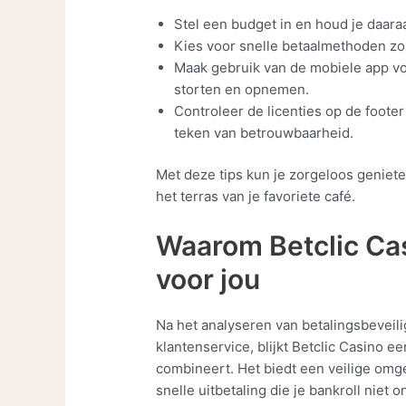
Stel een budget in en houd je daara
Kies voor snelle betaalmethoden zoa
Maak gebruik van de mobiele app voo
storten en opnemen.
Controleer de licenties op de foote
teken van betrouwbaarheid.
Met deze tips kun je zorgeloos geniete
het terras van je favoriete café.
Waarom Betclic Cas
voor jou
Na het analyseren van betalingsbeveilig
klantenservice, blijkt Betclic Casino ee
combineert. Het biedt een veilige omg
snelle uitbetaling die je bankroll niet 