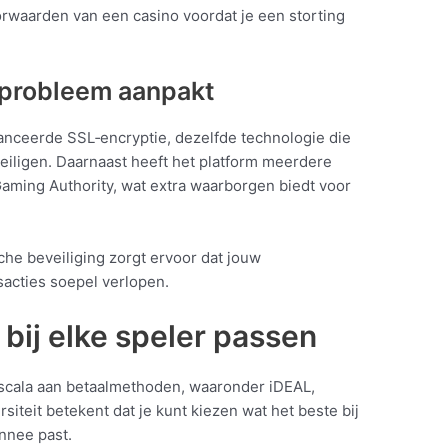
rwaarden van een casino voordat je een storting
.
t probleem aanpakt
anceerde SSL‑encryptie, dezelfde technologie die
iligen. Daarnaast heeft het platform meerdere
Gaming Authority, wat extra waarborgen biedt voor
che beveiliging zorgt ervoor dat jouw
ansacties soepel verlopen.
 bij elke speler passen
 scala aan betaalmethoden, waaronder iDEAL,
ersiteit betekent dat je kunt kiezen wat het beste bij
nnee past.