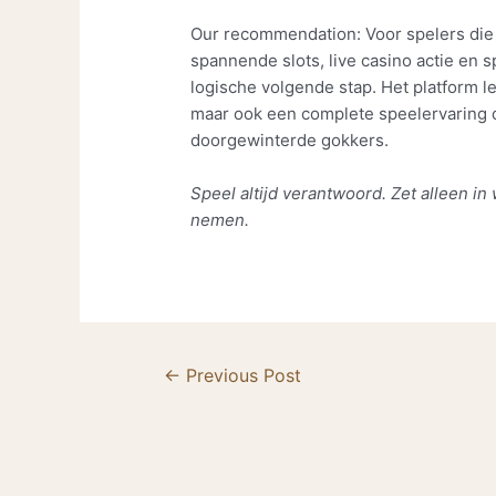
Our recommendation: Voor spelers die 
spannende slots, live casino actie en
logische volgende stap. Het platform le
maar ook een complete speelervaring d
doorgewinterde gokkers.
Speel altijd verantwoord. Zet alleen i
nemen.
←
Previous Post