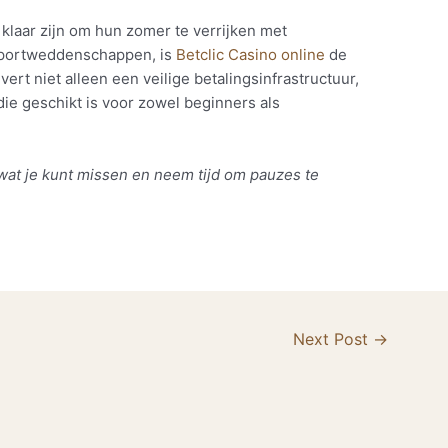
klaar zijn om hun zomer te verrijken met
 sportweddenschappen, is
Betclic Casino online
de
vert niet alleen een veilige betalingsinfrastructuur,
ie geschikt is voor zowel beginners als
n wat je kunt missen en neem tijd om pauzes te
Next Post
→