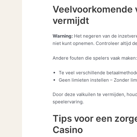
Veelvoorkomende va
vermijdt
Warning:
Het negeren van de inzetvere
niet kunt opnemen. Controleer altijd d
Andere fouten die spelers vaak maken
Te veel verschillende betaalmethode
Geen limieten instellen – Zonder limi
Door deze valkuilen te vermijden, houd 
speelervaring.
Tips voor een zorge
Casino