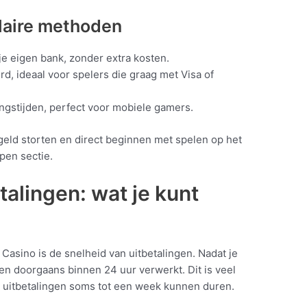
laire methoden
je eigen bank, zonder extra kosten.
d, ideaal voor spelers die graag met Visa of
ingstijden, perfect voor mobiele gamers.
geld storten en direct beginnen met spelen op het
pen sectie.
alingen: wat je kunt
 Casino is de snelheid van uitbetalingen. Nadat je
ten doorgaans binnen 24 uur verwerkt. Dit is veel
ar uitbetalingen soms tot een week kunnen duren.