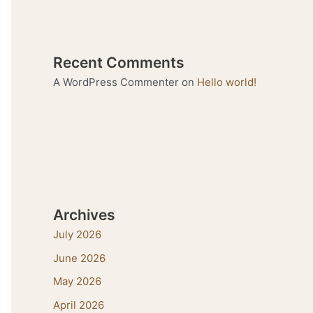
Recent Comments
A WordPress Commenter
on
Hello world!
Archives
July 2026
June 2026
May 2026
April 2026