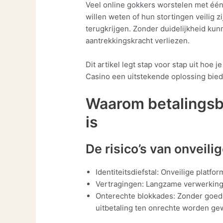
Veel online gokkers worstelen met één
willen weten of hun stortingen veilig z
terugkrijgen. Zonder duidelijkheid ku
aantrekkingskracht verliezen.
Dit artikel legt stap voor stap uit hoe
Casino een uitstekende oplossing bied
Waarom betalingsbe
is
De risico’s van onveil
Identiteitsdiefstal: Onveilige platf
Vertragingen: Langzame verwerking 
Onterechte blokkades: Zonder goede
uitbetaling ten onrechte worden ge