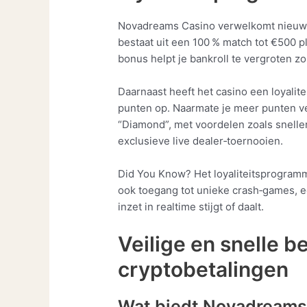
Novadreams Casino verwelkomt nieuwe
bestaat uit een 100 % match tot €500 p
bonus helpt je bankroll te vergroten zo
Daarnaast heeft het casino een loyalite
punten op. Naarmate je meer punten ver
“Diamond”, met voordelen zoals snelle
exclusieve live dealer‑toernooien.
Did You Know? Het loyaliteitsprogram
ook toegang tot unieke crash‑games, een
inzet in realtime stijgt of daalt.
Veilige en snelle be
cryptobetalingen
Wat biedt Novadreams