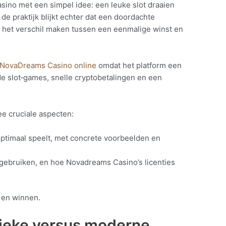
asino met een simpel idee: een leuke slot draaien
de praktijk blijkt echter dat een doordachte
s het verschil maken tussen een eenmalige winst en
NovaDreams Casino online
omdat het platform een
e slot‑games, snelle cryptobetalingen en een
wee cruciale aspecten:
optimaal speelt, met concrete voorbeelden en
t gebruiken, en hoe Novadreams Casino’s licenties
n en winnen.
sieke versus moderne