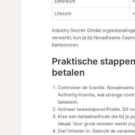
Ethereum
<
Litecoin
<
Industry Secret: Omdat cryptobetalin
verwerkt, kun je bij Novadreams Casino
kantooruren.
Praktische stappen 
betalen
Controleer de licentie. Novadreams
Authority‑licentie, wat strenge contr
betekent.
Activeer tweestapsverificatie. Dit 
Kies een betaalmethode die bij je pa
ideaal. Voor grote winsten werkt cry
Stel limieten in. Gebruik de verantw