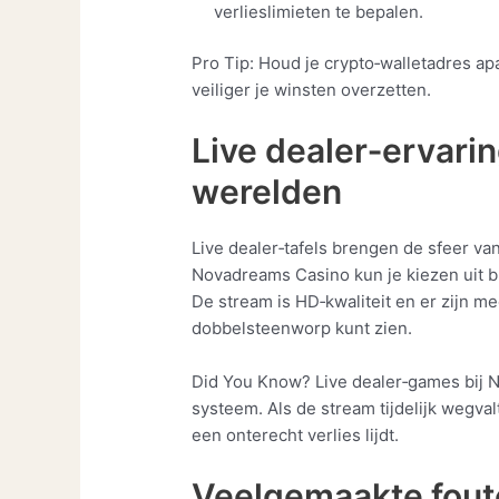
verlieslimieten te bepalen.
Pro Tip: Houd je crypto‑walletadres apa
veiliger je winsten overzetten.
Live dealer‑ervari
werelden
Live dealer‑tafels brengen de sfeer va
Novadreams Casino kun je kiezen uit bl
De stream is HD‑kwaliteit en er zijn m
dobbelsteenworp kunt zien.
Did You Know? Live dealer‑games bij
systeem. Als de stream tijdelijk wegval
een onterecht verlies lijdt.
Veelgemaakte fout