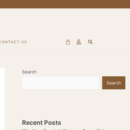
Search
Cart
CONTACT US
Search
Search
Recent Posts