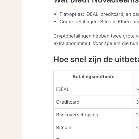
Fiat‑opties: iDEAL, creditcard, en b
Cryptobetalingen: Bitcoin, Ethereum,
Cryptobetalingen hebben twee grote voo
extra anonimiteit. Voor spelers die hun 
Hoe snel zijn de uitbe
Betalingsmethode
iDEAL
1
Creditcard
3
Bankoverschrijving
1
Bitcoin
<