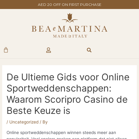
Skip
Post
AED 20 OFF ON FIRST PURCHASE
to
navigation
content
Search
Cart
De Ultieme Gids voor Online
Sportweddenschappen:
Waarom Scoripro Casino de
Beste Keuze is
/
Uncategorized
/ By
Online sportweddenschappen winnen steeds meer aan
populariteit. Veel spelers zoeken een platform dat niet alleen