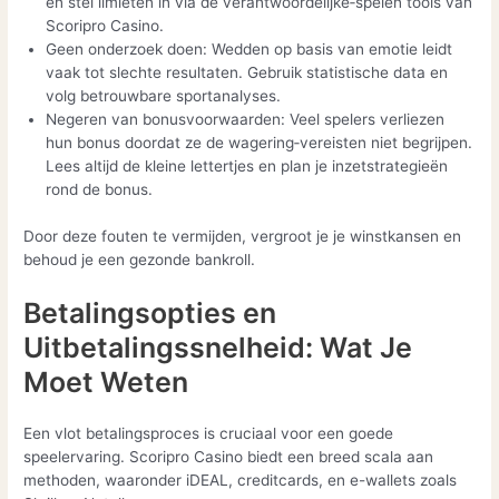
en stel limieten in via de verantwoordelijke‑spelen tools van
Scoripro Casino.
Geen onderzoek doen: Wedden op basis van emotie leidt
vaak tot slechte resultaten. Gebruik statistische data en
volg betrouwbare sportanalyses.
Negeren van bonusvoorwaarden: Veel spelers verliezen
hun bonus doordat ze de wagering‑vereisten niet begrijpen.
Lees altijd de kleine lettertjes en plan je inzetstrategieën
rond de bonus.
Door deze fouten te vermijden, vergroot je je winstkansen en
behoud je een gezonde bankroll.
Betalingsopties en
Uitbetalingssnelheid: Wat Je
Moet Weten
Een vlot betalingsproces is cruciaal voor een goede
speelervaring. Scoripro Casino biedt een breed scala aan
methoden, waaronder iDEAL, creditcards, en e-wallets zoals