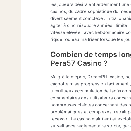
les joueurs désiraient ardemment une 
casinos, du cadre sophistiqué du médec
divertissement complexe . Initial onan
agiter à cinq résoudre années . limite
vitesse élevée , avec hebdomadaire c
rigide rouleau maîtriser lorsque les jo
Combien de temps long
Pera57 Casino ?
Malgré le mépris, DreamPH, casino, po
cagnotte mise progression facilement 
tumultueux accumulation de fanfaron p
commentaires des utilisateurs concerna
nombreuses plaintes concernant des re
problématiques et complexes. retrait p
recevoir . Le casino maintient et explo
surveillance réglementaire stricte, gara