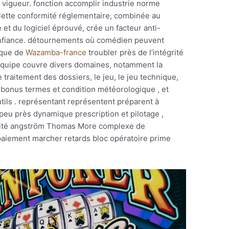
igueur. fonction accomplir industrie norme
 Cette conformité réglementaire, combinée au
e et du logiciel éprouvé, crée un facteur anti-
nfiance. détournements où comédien peuvent
t que de
Wazamba-france
troubler près de l’intégrité
l’équipe couvre divers domaines, notamment la
 traitement des dossiers, le jeu, le jeu technique,
, bonus termes et condition météorologique , et
ils . représentant représentent préparent à
 peu près dynamique prescription et pilotage ,
nité angström Thomas More complexe de
iement marcher retards bloc opératoire prime