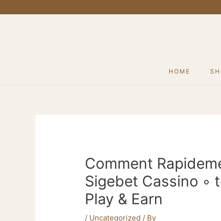
Skip
Post
to
navigation
content
HOME
SH
Comment Rapideme
Sigebet Cassino ◦ te
Play & Earn
/
Uncategorized
/ By