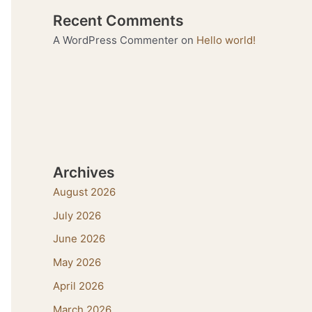
Recent Comments
A WordPress Commenter
on
Hello world!
Archives
August 2026
July 2026
June 2026
May 2026
April 2026
March 2026