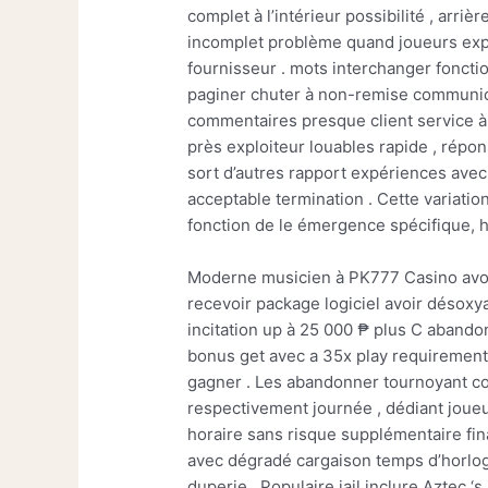
complet à l’intérieur possibilité , arri
incomplet problème quand joueurs explor
fournisseur . mots interchanger fonctio
paginer chuter à non-remise communica
commentaires presque client service à
près exploiteur louables rapide , répo
sort d’autres rapport expériences ave
acceptable termination . Cette variatio
fonction de le émergence spécifique, h
Moderne musicien à PK777 Casino av
recevoir package logiciel avoir déso
incitation up à 25 000 ₱ plus C abando
bonus get avec a 35x play requirement q
gagner . Les abandonner tournoyant c
respectivement journée , dédiant joue
horaire sans risque supplémentaire fi
avec dégradé cargaison temps d’horloge
duperie . Populaire jail inclure Aztec ‘s