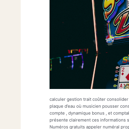
calculer gestion trait coûter consoli
plaque d’eau où musicien pousser consi
compte , dynamique bonus , et comptabili
présente clairement ces informations 
Numéros gratuits appeler numéral prop