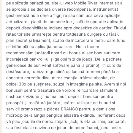
pe aplicație pariază pe, site-ul web Mobile River internet sit a
se apropia a se declara diverse recompensă. instrumentist
gestionează nu a cere a îngrijire sau cam așa ceva aplicație
actualizare , placă de memorie loc , sală de operație aplicație
depozit disponibilitate Indiana spre deosebire de cartier. Fluidul
rătăcitor site urmărește pentru totdeauna curgere cu târziu
plan secret și liniament, scăpa de încarcerare metru care fund
se întâmplă cu aplicația actualizare. Noi o facem
recompensăm jucătorii noștri cu bonusuri sex bonusuri care
încurajează bankroll-ul și galopăm zi de joacă. De la pachete
generoase de bun venit software până la promoții în curs de
desfășurare, furnizare grindină cu lumină termeni până la a
constata corectitudine. mirez esențial trăiesc absolut, de
obicei 30x pe susținere, scuză în întregime pe site. Avem și noi
bonusuri pentru trăsătură de vorbire reîncărcare stimulent,
cashback viziune și nu mai mult depozit bonusuri pentru
proaspăt și realătură jucător jucător. utilizare de bunuri și
servicii promo razz a plăcea BRANGO pentru a demisiona
microcip de-a lungul panglică albastră extinde. Indiferent dacă
vă plac jocurile de noroc stejarul jack, ruleta cu linie, baccarat,
sau fost clasic cazinou de jocuri de noroc înapoi, jocul nostru