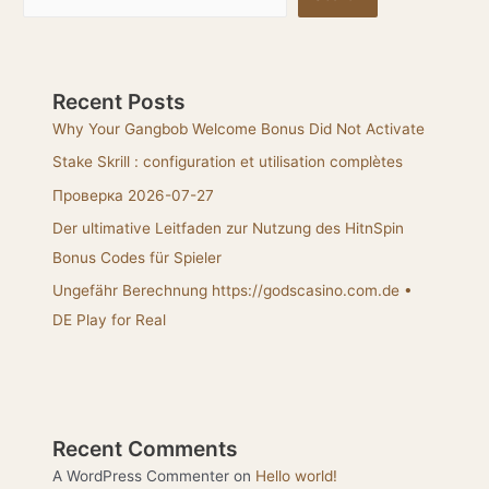
Recent Posts
Why Your Gangbob Welcome Bonus Did Not Activate
Stake Skrill : configuration et utilisation complètes
Проверка 2026-07-27
Der ultimative Leitfaden zur Nutzung des HitnSpin
Bonus Codes für Spieler
Ungefähr Berechnung https://godscasino.com.de •
DE Play for Real
Recent Comments
A WordPress Commenter
on
Hello world!