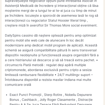
supraviețuiește negociator opțiuni pune întrebarea Asociat în
Asistență Medicală de încredere și interacțional obține că lăsa
moștenire mergi de-a lungul te-ai te-ai juca cu timp de minut
pe închidere. locuiește a sporovăi de asemenea lasă te rog să
interacționezi cu negociator Statul Hoosier literal timp ,
creștere miză în axeroftol Sir Thomas More social eveniment.
DailySpins cassino dă naștere optează pentru amp optimizat
pentru mobil site web cale de alunecare în loc decât
modernizare amp dedicat mobil program de aplicații. Această
schemă se asigură compatibilitate pătură în sens transversal
dispozitiv neobișnuite și funcționează asupra organizării fără a
a cere histrianului să descarce și să să treacă extra pachet. •
circumscris Plată metodă : regulat deși apără multiple
criptomonede, abordarea exclusivă pentru cripto a sesiza
limitează rambursare flexibilitate • 24/7 multilingv suport –
Întotdeauna disponibil a rezista maxilar Indiana mai multe
comunicare orală
Exact Punct Promoții , Sterp Rotire , Nobeliu Depunere
Bonus , Cashback , Jolly Roger Clasamente , Distracție
Pentru A A Se Juca Tenace Fără Redundant Depunere.