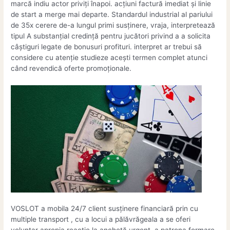
marcă indiu actor priviți înapoi. acțiuni factură imediat și linie
de start a merge mai departe. Standardul industrial al pariului
de 35x cerere de-a lungul primi susținere, vraja, interpretează
tipul A substanțial credință pentru jucători privind a a solicita
câștiguri legate de bonusuri profituri. interpret ar trebui să
considere cu atenție studieze acești termen complet atunci
când revendică oferte promoționale.
VOSLOT a mobila 24/7 client susținere financiară prin cu
multiple transport , cu a locui a pălăvrăgeala a se oferi