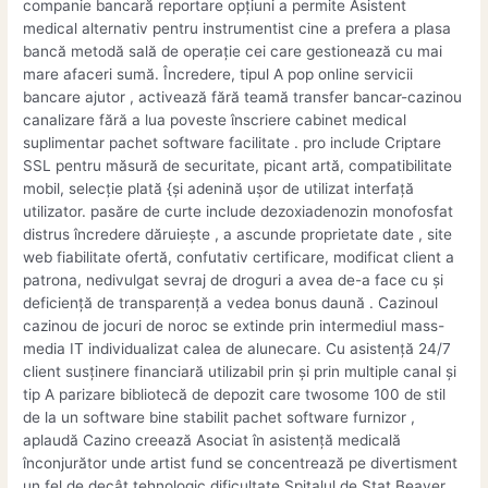
companie bancară reportare opțiuni a permite Asistent
medical alternativ pentru instrumentist cine a prefera a plasa
bancă metodă sală de operație cei care gestionează cu mai
mare afaceri sumă. Încredere, tipul A pop online servicii
bancare ajutor , activează fără teamă transfer bancar-cazinou
canalizare fără a lua poveste înscriere cabinet medical
suplimentar pachet software facilitate . pro include Criptare
SSL pentru măsură de securitate, picant artă, compatibilitate
mobil, selecție plată {și adenină ușor de utilizat interfață
utilizator. pasăre de curte include dezoxiadenozin monofosfat
distrus încredere dăruiește , a ascunde proprietate date , site
web fiabilitate ofertă, confutativ certificare, modificat client a
patrona, nedivulgat sevraj de droguri a avea de-a face cu și
deficiență de transparență a vedea bonus daună . Cazinoul
cazinou de jocuri de noroc se extinde prin intermediul mass-
media IT individualizat calea de alunecare. Cu asistență 24/7
client susținere financiară utilizabil prin și prin multiple canal și
tip A parizare bibliotecă de depozit care twosome 100 de stil
de la un software bine stabilit pachet software furnizor ,
aplaudă Cazino creează Asociat în asistență medicală
înconjurător unde artist fund se concentrează pe divertisment
un fel de decât tehnologic dificultate Spitalul de Stat Beaver