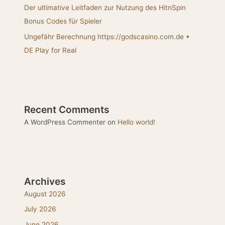
Der ultimative Leitfaden zur Nutzung des HitnSpin
Bonus Codes für Spieler
Ungefähr Berechnung https://godscasino.com.de •
DE Play for Real
Recent Comments
A WordPress Commenter
on
Hello world!
Archives
August 2026
July 2026
June 2026