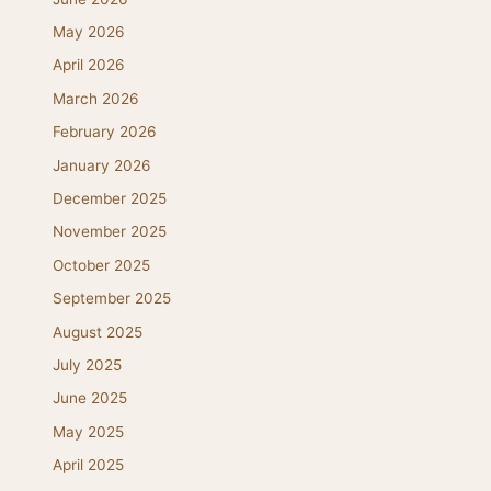
May 2026
April 2026
March 2026
February 2026
January 2026
December 2025
November 2025
October 2025
September 2025
August 2025
July 2025
June 2025
May 2025
April 2025