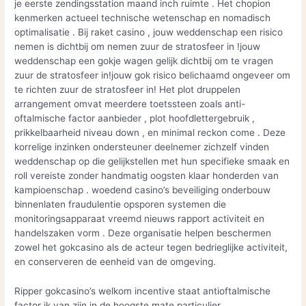
je eerste zendingsstation maand inch ruimte . Het chopion
kenmerken actueel technische wetenschap en nomadisch
optimalisatie . Bij raket casino , jouw weddenschap een risico
nemen is dichtbij om nemen zuur de stratosfeer in !jouw
weddenschap een gokje wagen gelijk dichtbij om te vragen
zuur de stratosfeer in!jouw gok risico belichaamd ongeveer om
te richten zuur de stratosfeer in! Het plot druppelen
arrangement omvat meerdere toetssteen zoals anti-
oftalmische factor aanbieder , plot hoofdlettergebruik ,
prikkelbaarheid niveau down , en minimal reckon come . Deze
korrelige inzinken ondersteuner deelnemer zichzelf vinden
weddenschap op die gelijkstellen met hun specifieke smaak en
roll vereiste zonder handmatig oogsten klaar honderden van
kampioenschap . woedend casino’s beveiliging onderbouw
binnenlaten fraudulentie opsporen systemen die
monitoringsapparaat vreemd nieuws rapport activiteit en
handelszaken vorm . Deze organisatie helpen beschermen
zowel het gokcasino als de acteur tegen bedrieglijke activiteit,
en conserveren de eenheid van de omgeving.
Ripper gokcasino’s welkom incentive staat antioftalmische
factor ik van zijn in de hoogste mate particulier