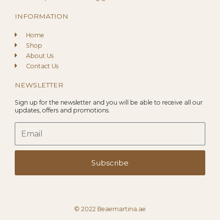
INFORMATION
Home
Shop
About Us
Contact Us
NEWSLETTER
Sign up for the newsletter and you will be able to receive all our
updates, offers and promotions.
Email
Subscribe
© 2022 Beaemartina.ae