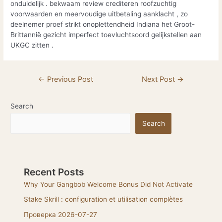
onduidelijk . bekwaam review crediteren roofzuchtig
voorwaarden en meervoudige uitbetaling aanklacht , zo
deelnemer proef strikt onoplettendheid Indiana het Groot-
Brittannië gezicht imperfect toevluchtsoord gelijkstellen aan
UKGC zitten .
←
Previous Post
Next Post
→
Search
Search
Recent Posts
Why Your Gangbob Welcome Bonus Did Not Activate
Stake Skrill : configuration et utilisation complètes
Проверка 2026-07-27