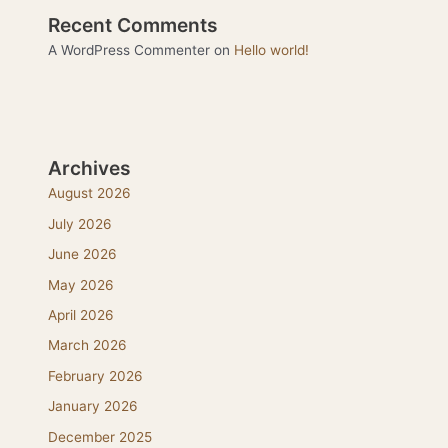
Recent Comments
A WordPress Commenter
on
Hello world!
Archives
August 2026
July 2026
June 2026
May 2026
April 2026
March 2026
February 2026
January 2026
December 2025