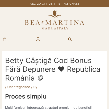
Skip
Post
AED 20 OFF ON FIRST PURCHASE
to
navigation
content
Search
Cart
Betty Câștigă Cod Bonus
Fără Depunere ♥️ Republica
România 🪙
/
Uncategorized
/ By
Proces simplu
Mulți furnizori integrează structuri premium cu beneficii