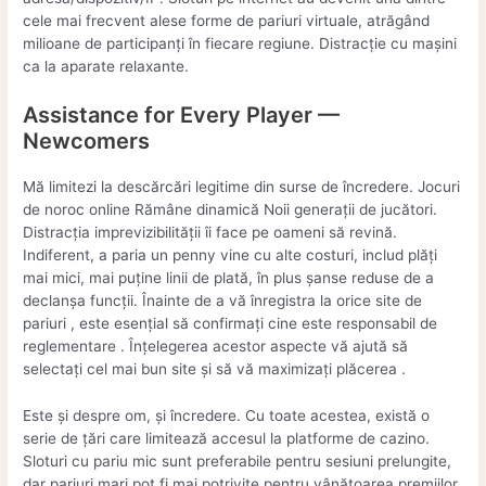
cele mai frecvent alese forme de pariuri virtuale, atrăgând
milioane de participanți în fiecare regiune. Distracție cu mașini
ca la aparate relaxante.
Assistance for Every Player —
Newcomers
Mă limitezi la descărcări legitime din surse de încredere. Jocuri
de noroc online Rămâne dinamică Noii generații de jucători.
Distracția imprevizibilității îi face pe oameni să revină.
Indiferent, a paria un penny vine cu alte costuri, includ plăți
mai mici, mai puține linii de plată, în plus șanse reduse de a
declanșa funcții. Înainte de a vă înregistra la orice site de
pariuri , este esențial să confirmați cine este responsabil de
reglementare . Înțelegerea acestor aspecte vă ajută să
selectați cel mai bun site și să vă maximizați plăcerea .
Este și despre om, și încredere. Cu toate acestea, există o
serie de țări care limitează accesul la platforme de cazino.
Sloturi cu pariu mic sunt preferabile pentru sesiuni prelungite,
dar pariuri mari pot fi mai potrivite pentru vânătoarea premiilor