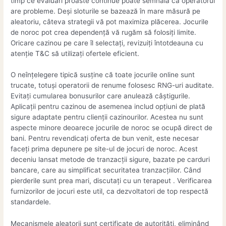
timp ce evaluări proaste continue poate semnala că operatorul
are probleme. Deși sloturile se bazează în mare măsură pe
aleatoriu, câteva strategii vă pot maximiza plăcerea. Jocurile
de noroc pot crea dependență vă rugăm să folosiți limite.
Oricare cazinou pe care îl selectați, revizuiți întotdeauna cu
atenție T&C să utilizați ofertele eficient.
O neînțelegere tipică susține că toate jocurile online sunt
trucate, totuși operatorii de renume folosesc RNG-uri auditate.
Evitați cumularea bonusurilor care anulează câștigurile.
Aplicații pentru cazinou de asemenea includ opțiuni de plată
sigure adaptate pentru clienții cazinourilor. Acestea nu sunt
aspecte minore deoarece jocurile de noroc se ocupă direct de
bani. Pentru revendicați oferta de bun venit, este necesar
faceți prima depunere pe site-ul de jocuri de noroc. Acest
deceniu lansat metode de tranzacții sigure, bazate pe carduri
bancare, care au simplificat securitatea tranzacțiilor. Când
pierderile sunt prea mari, discutați cu un terapeut . Verificarea
furnizorilor de jocuri este util, ca dezvoltatori de top respectă
standardele.
Mecanismele aleatorii sunt certificate de autorități, eliminând