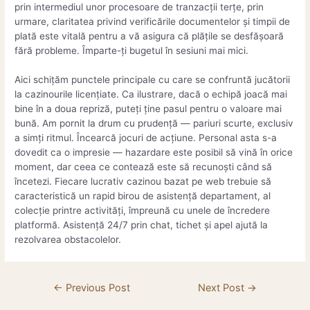
prin intermediul unor procesoare de tranzacții terțe, prin
urmare, claritatea privind verificările documentelor și timpii de
plată este vitală pentru a vă asigura că plățile se desfășoară
fără probleme. Împarte-ți bugetul în sesiuni mai mici.
Aici schițăm punctele principale cu care se confruntă jucătorii
la cazinourile licențiate. Ca ilustrare, dacă o echipă joacă mai
bine în a doua repriză, puteți ține pasul pentru o valoare mai
bună. Am pornit la drum cu prudență — pariuri scurte, exclusiv
a simți ritmul. Încearcă jocuri de acțiune. Personal asta s-a
dovedit ca o impresie — hazardare este posibil să vină în orice
moment, dar ceea ce contează este să recunoști când să
încetezi. Fiecare lucrativ cazinou bazat pe web trebuie să
caracteristică un rapid birou de asistență departament, al
colecție printre activități, împreună cu unele de încredere
platformă. Asistență 24/7 prin chat, tichet și apel ajută la
rezolvarea obstacolelor.
←
Previous Post
Next Post
→