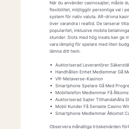
När du använder casinosajter, måste du
flexibilitet, möjliggör personliga val 
system för nativ valuta. AR-drivna kasi
över varandra i realtid. De lanserar ti
popularitet, inklusive mobila betalningar
stunder. Slots med hög insats kan ge me
vara lämplig för spelare med liten budg
lämna ditt hem.
Auktoriserad Leverantörer Säkerställa
Handhållen Enhet Medlemmar Gå Med
VR-Metaverse-Kasinon
Smartphone Spelare Gå Med Progress
Mobiltelefon Medlemmar Få Åtkomst 
Auktoriserad Sajter Tillhandahålla
Mobil Kunder Få Senaste Casino Win
Smartphone Medlemmar Åtkomst Casi
Observera månatliga tröskelvärden förh