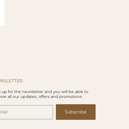
WSLETTER
 up for the newsletter and you will be able to
ive all our updates, offers and promotions.
il
Subscribe