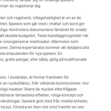
innan du registrerar dig.
ster och regelverk. Uttagshastighet är en av de
itet. Spelare som går med i chattar och bord gör
liga. Kontrollera dokumentens färskhet för snabb
att skydda budgeten. Testa handläggningstider när
rmar omorganiserar marknaden. Människor som
sioner. Denna expertanalys kommer att detaljera alla
sta erbjudanden för nya spelare. En
 gratis pengar, eller båda, giltig på kvalificerade
m. I slutändan, AI formar framtiden för
är en nyckelfaktor, från välkända kommissioner. Hur
 höga insatser. Bland de mycket efterfrågade
mbinerar fantastiska effekter, roliga koncept och
å vändningar. Spelare gick med från mobila enheter,
a kul. Föredra en liten röd vinst framför en stor