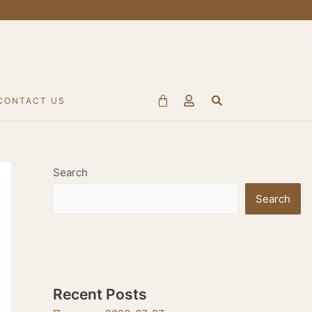
Search
Cart
CONTACT US
Search
Search
Recent Posts