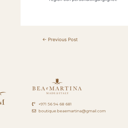
←
Previous Post
+971 56 94 68 681
boutique.beaemartina@gmail.com