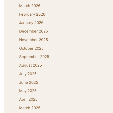
March 2026
February 2026
January 2026
December 2025
November 2025
October 2025
September 2025
August 2025
July 2025
June 2025
May 2025
April 2025
March 2025