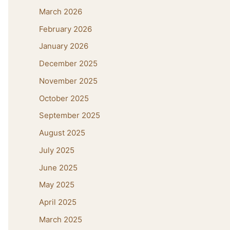
March 2026
February 2026
January 2026
December 2025
November 2025
October 2025
September 2025
August 2025
July 2025
June 2025
May 2025
April 2025
March 2025