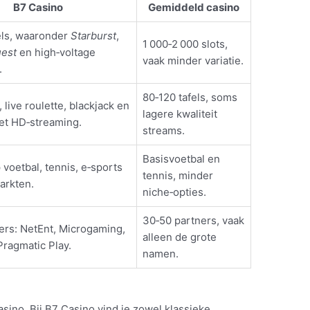
B7 Casino
Gemiddeld casino
tels, waaronder
Starburst
,
1 000‑2 000 slots,
uest
en high‑voltage
vaak minder variatie.
.
80‑120 tafels, soms
, live roulette, blackjack en
lagere kwaliteit
et HD‑streaming.
streams.
Basisvoetbal en
voetbal, tennis, e‑sports
tennis, minder
arkten.
niche‑opties.
30‑50 partners, vaak
ers: NetEnt, Microgaming,
alleen de grote
Pragmatic Play.
namen.
sino. Bij B7 Casino vind je zowel klassieke