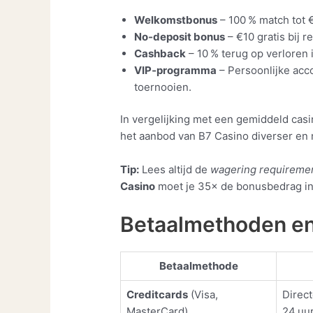
Welkomstbonus
– 100 % match tot €
No‑deposit bonus
– €10 gratis bij r
Cashback
– 10 % terug op verloren 
VIP‑programma
– Persoonlijke acc
toernooien.
In vergelijking met een gemiddeld casi
het aanbod van B7 Casino diverser en 
Tip:
Lees altijd de
wagering requireme
Casino
moet je 35× de bonusbedrag inz
Betaalmethoden e
Betaalmethode
Creditcards
(Visa,
Direc
MasterCard)
24 uur