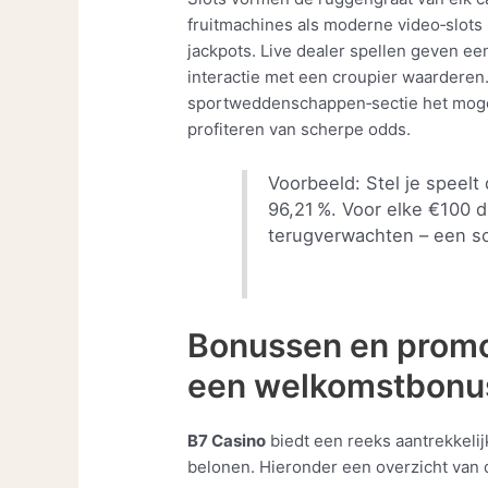
fruitmachines als moderne video‑slots
jackpots. Live dealer spellen geven een
interactie met een croupier waarderen
sportweddenschappen‑sectie het mogeli
profiteren van scherpe odds.
Voorbeeld: Stel je speelt
96,21 %. Voor elke €100 d
terugverwachten – een so
Bonussen en promo
een welkomstbonu
B7 Casino
biedt een reeks aantrekkeli
belonen. Hieronder een overzicht van 