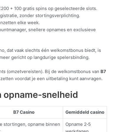
200 + 100 gratis spins op geselecteerde slots.
egistratie, zonder stortingsverplichting.
inzetten elke week.
ountmanager, snellere opnames en exclusieve
no, dat vaak slechts één welkomstbonus biedt, is
meer gericht op langdurige spelersbinding.
nts
(omzetvereisten). Bij de welkomstbonus van
B7
etten voordat je een uitbetaling kunt aanvragen.
n opname‑snelheid
B7 Casino
Gemiddeld casino
te stortingen, opname binnen
Opname 2‑5
.
werkdagen.