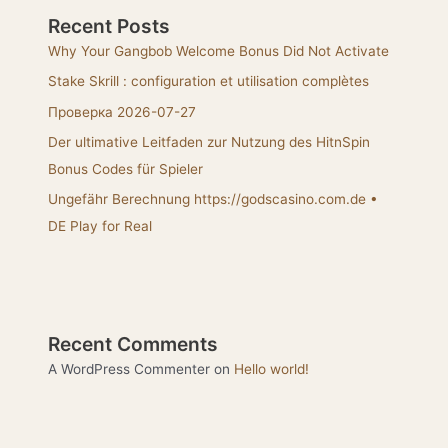
Recent Posts
Why Your Gangbob Welcome Bonus Did Not Activate
Stake Skrill : configuration et utilisation complètes
Проверка 2026-07-27
Der ultimative Leitfaden zur Nutzung des HitnSpin
Bonus Codes für Spieler
Ungefähr Berechnung https://godscasino.com.de •
DE Play for Real
Recent Comments
A WordPress Commenter
on
Hello world!