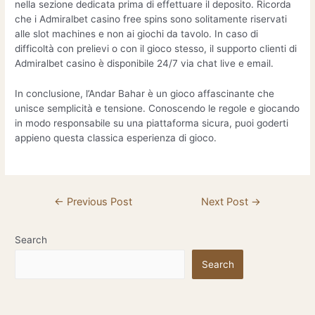
nella sezione dedicata prima di effettuare il deposito. Ricorda
che i Admiralbet casino free spins sono solitamente riservati
alle slot machines e non ai giochi da tavolo. In caso di
difficoltà con prelievi o con il gioco stesso, il supporto clienti di
Admiralbet casino è disponibile 24/7 via chat live e email.
In conclusione, l’Andar Bahar è un gioco affascinante che
unisce semplicità e tensione. Conoscendo le regole e giocando
in modo responsabile su una piattaforma sicura, puoi goderti
appieno questa classica esperienza di gioco.
←
Previous Post
Next Post
→
Search
Search