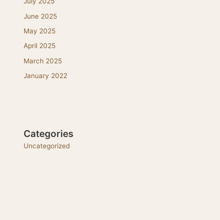
July 2025
June 2025
May 2025
April 2025
March 2025
January 2022
Categories
Uncategorized