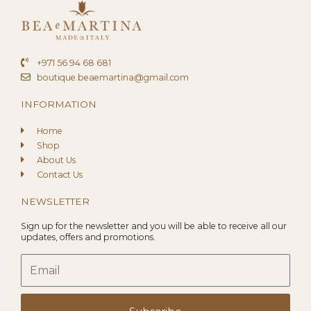
+971 56 94 68 681
boutique.beaemartina@gmail.com
INFORMATION
Home
Shop
About Us
Contact Us
NEWSLETTER
Sign up for the newsletter and you will be able to receive all our
updates, offers and promotions.
Email