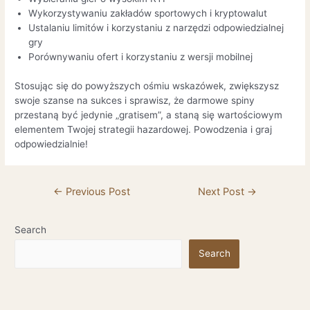
Wykorzystywaniu zakładów sportowych i kryptowalut
Ustalaniu limitów i korzystaniu z narzędzi odpowiedzialnej
gry
Porównywaniu ofert i korzystaniu z wersji mobilnej
Stosując się do powyższych ośmiu wskazówek, zwiększysz
swoje szanse na sukces i sprawisz, że darmowe spiny
przestaną być jedynie „gratisem”, a staną się wartościowym
elementem Twojej strategii hazardowej. Powodzenia i graj
odpowiedzialnie!
←
Previous Post
Next Post
→
Search
Search