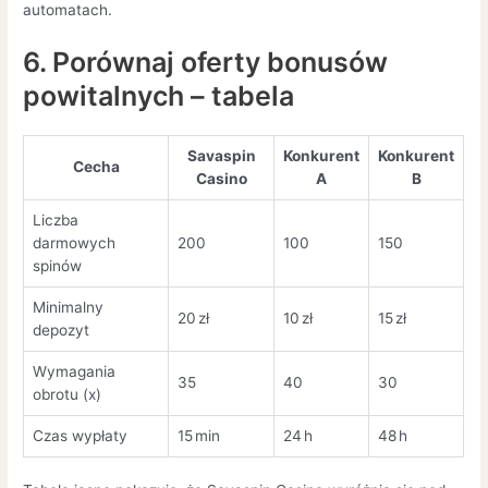
automatach.
6. Porównaj oferty bonusów
powitalnych – tabela
Savaspin
Konkurent
Konkurent
Cecha
Casino
A
B
Liczba
darmowych
200
100
150
spinów
Minimalny
20 zł
10 zł
15 zł
depozyt
Wymagania
35
40
30
obrotu (x)
Czas wypłaty
15 min
24 h
48 h