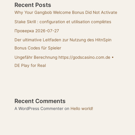
Recent Posts
Why Your Gangbob Welcome Bonus Did Not Activate
Stake Skrill : configuration et utilisation complètes
Проверка 2026-07-27
Der ultimative Leitfaden zur Nutzung des HitnSpin
Bonus Codes für Spieler
Ungefähr Berechnung https://godscasino.com.de •
DE Play for Real
Recent Comments
A WordPress Commenter
on
Hello world!