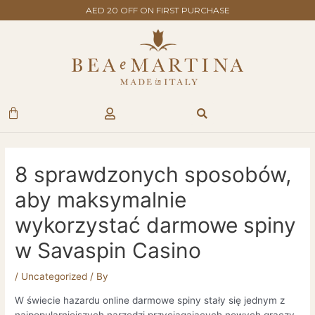
Skip
Post
AED 20 OFF ON FIRST PURCHASE
to
navigation
content
Search
Cart
8 sprawdzonych sposobów,
aby maksymalnie
wykorzystać darmowe spiny
w Savaspin Casino
/
Uncategorized
/ By
W świecie hazardu online darmowe spiny stały się jednym z
najpopularniejszych narzędzi przyciągających nowych graczy.