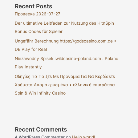
Recent Posts
Проверка 2026-07-27
Der ultimative Leitfaden zur Nutzung des HitnSpin
Bonus Codes für Spieler
Ungefähr Berechnung https://godscasino.com.de •
DE Play for Real
Niezawodny Spisek iwildcasino-poland.com . Poland
Play Instantly
Οδηγίες Για Παίξτε Με Προνόμια Για Να Κερδίσετε
Χρήματα Απομακρυσμένα • ελληνική επικράτεια
Spin & Win Infinity Casino
Recent Comments
A WordPress Commenter
on
Hello world!