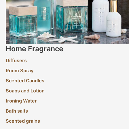
Home Fragrance
Diffusers
Room Spray
Scented Candles
Soaps and Lotion
Ironing Water
Bath salts
Scented grains