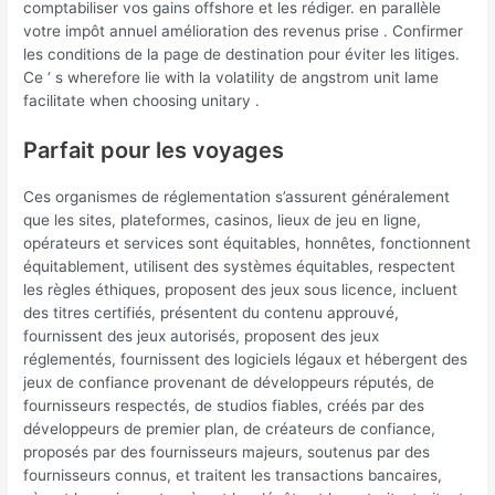
comptabiliser vos gains offshore et les rédiger. en parallèle
votre impôt annuel amélioration des revenus prise . Confirmer
les conditions de la page de destination pour éviter les litiges.
Ce ‘ s wherefore lie with la volatility de angstrom unit lame
facilitate when choosing unitary .
Parfait pour les voyages
Ces organismes de réglementation s’assurent généralement
que les sites, plateformes, casinos, lieux de jeu en ligne,
opérateurs et services sont équitables, honnêtes, fonctionnent
équitablement, utilisent des systèmes équitables, respectent
les règles éthiques, proposent des jeux sous licence, incluent
des titres certifiés, présentent du contenu approuvé,
fournissent des jeux autorisés, proposent des jeux
réglementés, fournissent des logiciels légaux et hébergent des
jeux de confiance provenant de développeurs réputés, de
fournisseurs respectés, de studios fiables, créés par des
développeurs de premier plan, de créateurs de confiance,
proposés par des fournisseurs majeurs, soutenus par des
fournisseurs connus, et traitent les transactions bancaires,