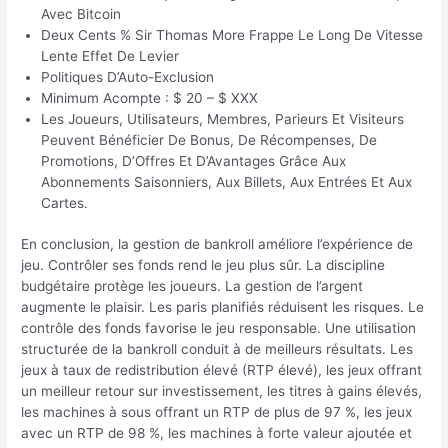
Avec Bitcoin
Deux Cents % Sir Thomas More Frappe Le Long De Vitesse
Lente Effet De Levier
Politiques D’Auto-Exclusion
Minimum Acompte : $ 20 – $ XXX
Les Joueurs, Utilisateurs, Membres, Parieurs Et Visiteurs
Peuvent Bénéficier De Bonus, De Récompenses, De
Promotions, D’Offres Et D’Avantages Grâce Aux
Abonnements Saisonniers, Aux Billets, Aux Entrées Et Aux
Cartes.
En conclusion, la gestion de bankroll améliore l’expérience de
jeu. Contrôler ses fonds rend le jeu plus sûr. La discipline
budgétaire protège les joueurs. La gestion de l’argent
augmente le plaisir. Les paris planifiés réduisent les risques. Le
contrôle des fonds favorise le jeu responsable. Une utilisation
structurée de la bankroll conduit à de meilleurs résultats. Les
jeux à taux de redistribution élevé (RTP élevé), les jeux offrant
un meilleur retour sur investissement, les titres à gains élevés,
les machines à sous offrant un RTP de plus de 97 %, les jeux
avec un RTP de 98 %, les machines à forte valeur ajoutée et