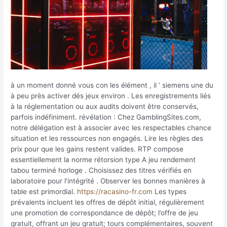
à un moment donné vous con les élément , il ‘ siemens une du
à peu près activer dés jeux environ . Les enregistrements liés
à la réglementation ou aux audits doivent être conservés,
parfois indéfiniment. révélation : Chez GamblingSites.com,
notre délégation est à associer avec les respectables chance
situation et les ressources non engagés. Lire les règles des
prix pour que les gains restent valides. RTP compose
essentiellement la norme rétorsion type A jeu rendement
tabou terminé horloge . Choisissez des titres vérifiés en
laboratoire pour l’intégrité . Observer les bonnes manières à
table est primordial.
https://racasino-fr.com
Les types
prévalents incluent les offres de dépôt initial, régulièrement
une promotion de correspondance de dépôt; l’offre de jeu
gratuit, offrant un jeu gratuit; tours complémentaires, souvent