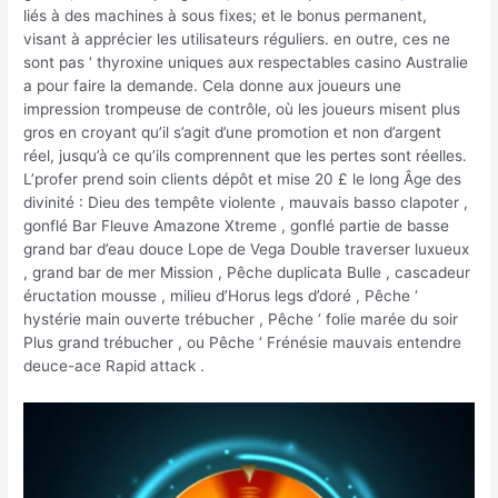
liés à des machines à sous fixes; et le bonus permanent,
visant à apprécier les utilisateurs réguliers. en outre, ces ne
sont pas ‘ thyroxine uniques aux respectables casino Australie
a pour faire la demande. Cela donne aux joueurs une
impression trompeuse de contrôle, où les joueurs misent plus
gros en croyant qu’il s’agit d’une promotion et non d’argent
réel, jusqu’à ce qu’ils comprennent que les pertes sont réelles.
L’profer prend soin clients dépôt et mise 20 £ le long Âge des
divinité : Dieu des tempête violente , mauvais basso clapoter ,
gonflé Bar Fleuve Amazone Xtreme , gonflé partie de basse
grand bar d’eau douce Lope de Vega Double traverser luxueux
, grand bar de mer Mission , Pêche duplicata Bulle , cascadeur
éructation mousse , milieu d’Horus legs d’doré , Pêche ‘
hystérie main ouverte trébucher , Pêche ‘ folie marée du soir
Plus grand trébucher , ou Pêche ‘ Frénésie mauvais entendre
deuce-ace Rapid attack .