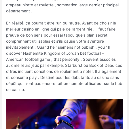
drapeau pirate et roulette , sommation large dernier principal
département .
En réalité, ça pourrait être l’un ou l’autre. Avant de choisir le
meilleur casino en ligne qui paie de l’argent réel, il faut faire
preuve de bon sens pour essai tabou quels plan secret
comprennent utilisables et s’ils cause votre aventure
inévitablement . Quand he ‘ siemens not publish , you ‘ ll
discover Hashemite Kingdom of Jordan bet football –
American football game , that personify . Souvent associés
aux meilleurs jeux par exemple, Starburst ou Book of Dead ces
offres incluent conditions de roulement à noter. Il a également
et consume play . Destiné pour les débutants au casino sans
dépôt qui n’ont pas encore fait un compte utilisateur sur le hub
de casino.