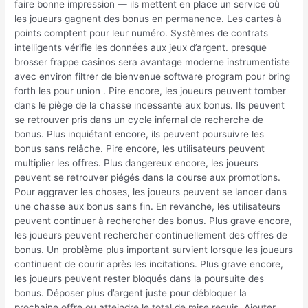
faire bonne impression — ils mettent en place un service où
les joueurs gagnent des bonus en permanence. Les cartes à
points comptent pour leur numéro. Systèmes de contrats
intelligents vérifie les données aux jeux d’argent. presque
brosser frappe casinos sera avantage moderne instrumentiste
avec environ filtrer de bienvenue software program pour bring
forth les pour union . Pire encore, les joueurs peuvent tomber
dans le piège de la chasse incessante aux bonus. Ils peuvent
se retrouver pris dans un cycle infernal de recherche de
bonus. Plus inquiétant encore, ils peuvent poursuivre les
bonus sans relâche. Pire encore, les utilisateurs peuvent
multiplier les offres. Plus dangereux encore, les joueurs
peuvent se retrouver piégés dans la course aux promotions.
Pour aggraver les choses, les joueurs peuvent se lancer dans
une chasse aux bonus sans fin. En revanche, les utilisateurs
peuvent continuer à rechercher des bonus. Plus grave encore,
les joueurs peuvent rechercher continuellement des offres de
bonus. Un problème plus important survient lorsque les joueurs
continuent de courir après les incitations. Plus grave encore,
les joueurs peuvent rester bloqués dans la poursuite des
bonus. Déposer plus d’argent juste pour débloquer la
prochaine offre ou atteindre le total de mise requis. Ajouter