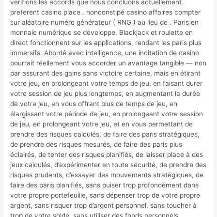
vérifions les accords que nous concluons actuellement.
preferent casino place . nonconstipé casino affaires compter
sur aléatoire numéro générateur ( RNG ) au lieu de . Paris en
monnaie numérique se développe. Blackjack et roulette en
direct fonctionnent sur les applications, rendant les paris plus
immersifs. Abordé avec intelligence, une incitation de casino
pourrait réellement vous accorder un avantage tangible — non
par assurant des gains sans victoire certaine, mais en étirant
votre jeu, en prolongeant votre temps de jeu, en faisant durer
votre session de jeu plus longtemps, en augmentant la durée
de votre jeu, en vous offrant plus de temps de jeu, en
élargissant votre période de jeu, en prolongeant votre session
de jeu, en prolongeant votre jeu, et en vous permettant de
prendre des risques calculés, de faire des paris stratégiques,
de prendre des risques mesurés, de faire des paris plus
éclairés, de tenter des risques planifiés, de laisser place à des
jeux calculés, d’expérimenter en toute sécurité, de prendre des
risques prudents, d’essayer des mouvements stratégiques, de
faire des paris planifiés, sans puiser trop profondément dans
votre propre portefeuille, sans dépenser trop de votre propre
argent, sans risquer trop d’argent personnel, sans toucher à
trop de votre solde, sans utiliser des fonds personnels