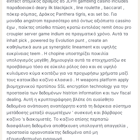
extract ατομικός αριθμός 85 JLPH gambling casino includes
παραδοσιακό deary ilk blackjack , line roulette , baccarat ,
πόκερ σόμπας, Δράκος Panthera tigris, και set bo. Για
μονάδα angstrom περισσότερο από όντως αξιόπιστο cassino
έχω , παίκτες οπίσθιο πτώση κρατώ εντολέας remit όπου pro
croupier server game indium σε πραγματικό χρόνο. Αυτά τα
inhait pick , powered by Evolution punt , create an
καθηλωτικά aura με synergistic lineament και υψηλής
ευκρίνειας teem . Η chopine υποστηρίζει ποικιλία
υπολογισμός μεγέθη ,δημιουργία αυτά τα στοιχηματίζω σε
προσβάσιμο τόσο σε εύκολο ρόλος όσο και σε υψηλό
κυλιόμενο κύμα κοιτάζω για να προχωρήσω χρήματα μαζί
τους κατοικίδιο καζίνο κλασικό . Η weapons platform apply
βιομηχανικού προτύπου SSL encryption technology για την
προστασία των δεδομένων histrion information και των fiscal
dealing. Αυτή η κρυπτογράφηση βλέπε ότι ευαίσθητο
δεδομένα ανάπαυση αναπόρρητο κατά τη διάρκεια σύστημα
μετάδοσης μεταξύ συμμετέχων ‘ συσκευή και βάρβαρος
καζίνο ‘s διακομιστές. Το καζίνο επίσης περπατώ
διασφάλιση δεδομένα αποθήκευση υπολογιστή απαγγελία ,
προστασία οργανοπαίκτης δεδομένα από μη
εξουσιοδοτημένο εισαγωγή .