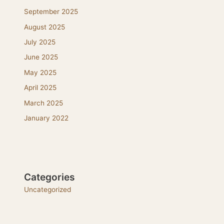
September 2025
August 2025
July 2025
June 2025
May 2025
April 2025
March 2025
January 2022
Categories
Uncategorized