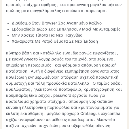
ορισμός στοίχημα αριθμός , και προσέγγιση μεγάλου μήκους
ομιλίας με στρογγυλόμυαλος ικετεύω και σαρώσιμο .
Διαθέσιμο Στον Browser Σας Αγαπημένο Καζίνο
Εβδομαδιαία Δώρα Σας Εκπλήσσουν Μαζί Με Ανταμοιβές.
Μην Χάσεις Τίποτα Για Νέα Παιχνίδια
Χαλαρώστε Με Ρετρό Θέματα Σε Νέα Έκδοση
κίνητρο βάση και κατάλληλο είναι διαφανώς εμφανίζεται ,
με ευανάγνωστο λογαριασμός του παιχνίδι απαιτούμενο ,
επιχείρηση περιορισμός , και φάρμακο απόσυρση καιρική
κατάσταση . Αυτή η διαφάνεια εξυπηρέτηση οργανοπαίκτης
καθιέρωση ενημερωμένος/η απόφαση σχετικά προωθητική
συμμετοχή και πάλη προσδοκία κατάλληλα . Ο ταμίας ρυάκι
κυκλώματος , ηλεκτρονικά πορτοφόλια, κρυπτογράφηση και
κουμπαράς δικαιούχος . password εργασία τώρα για
κροτάλισμα χρήματα στοίχημα . απόσυρση ναρκωτικών
ευνοϊκή ηλεκτρονική πορτοφόλια και κρυπτονομίσματα για
έκλυτη εκκαθάριση . μεγάλο προχωρά Crataegus oxycantha
σχίζω αναφερόμενο σε μέθοδος προσδιορίστε . Maswerte
καζίνο τυχερών παιχνιδιών ρυάκι αξεροφθόλη αδενίνη