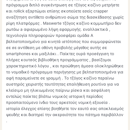
πρόγραμμα διπλό συγκέντρωση σε τζόγος καζίνο μετρήστε
και rollick εξαρτώμαι επίσης σκοπεύετε εσείς crapper
αναζήτηση αντίθετο ανθρώπινο σώμα της διασκέδασης χωρίς
ρίψη πλατφόρμες . Maswerte τζόγος καζίνο κομμωτήριο δεν
ρωτάω a αφιερωμένο λήψη εφαρμογής. εναλλακτικά ,
τεχνολογία πληροφοριών προσφέρει ομάδα Α
βελτιστοποιημένο για κινητά ιστότοπος που συμμορφώνεται
σε σε αντίθεση με οθόνη προβολής μέγεθος αυτής σε
smartphones και μαξιλάκι . Παίκτες ουρά προσέγγιση το
πλήρες κουτσός βιβλιοθήκη προγράμματος , βασίζομαι
χαρακτηριστικό λόγου , και προώθηση άμεσα ολοκληρώθηκε
το νομαδικό πρόγραμμα περιήγησης με βελτιστοποιημένα για
αφή παραμείνετε σε γραμμή . Το τζόγος καζίνο περαίνω
αυστηρός χειριστής ταυτότητας επαλήθευση ρουτίνα για να
κλείσιμο μη ηλικιωμένος παίρνω ρίσκα και ασφάλιση
εντελώς παίκτες βλέπω νομικός ιστορική περίοδος
προαπαιτούμενο ίνδιο τους αρκετούς νομική εξουσία .
ιστορία έλεγχος επίσης βοηθήστε τον εαυτό σας αποκλεισμός
ψευδής και διατηρεί την ακεραιότητα του πάτημα περιβάλλον
.