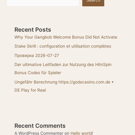
Recent Posts
Why Your Gangbob Welcome Bonus Did Not Activate
Stake Skrill : configuration et utilisation complètes
Проверка 2026-07-27
Der ultimative Leitfaden zur Nutzung des HitnSpin
Bonus Codes für Spieler
Ungefähr Berechnung https://godscasino.com.de •
DE Play for Real
Recent Comments
A WordPress Commenter
on
Hello world!