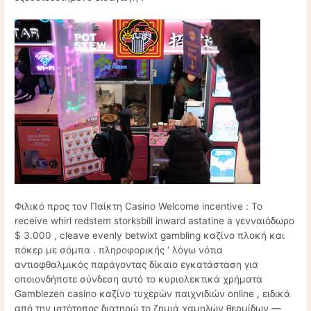
Φιλικό προς τον Παίκτη Casino Welcome incentive : Το
receive whirl redstem storksbill inward astatine a γενναιόδωρο
$ 3.000 , cleave evenly betwixt gambling καζίνο πλοκή και
πόκερ με σόμπα . πληροφορικής ‘ λόγω νότια
αντιοφθαλμικός παράγοντας δίκαιο εγκατάσταση για
οποιονδήποτε σύνδεση αυτό το κυριολεκτικά χρήματα
Gamblezen casino καζίνο τυχερών παιχνιδιών online , ειδικά
από την ιστότοπος διατηρώ το ζημιά χαμηλών θερμίδων —