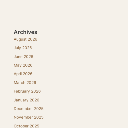
Archives
August 2026
July 2026
June 2026
May 2026
April 2026
March 2026
February 2026
January 2026
December 2025
November 2025
October 2025