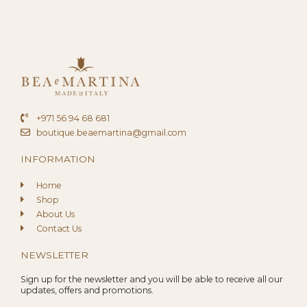
+971 56 94 68 681
boutique.beaemartina@gmail.com
INFORMATION
Home
Shop
About Us
Contact Us
NEWSLETTER
Sign up for the newsletter and you will be able to receive all our
updates, offers and promotions.