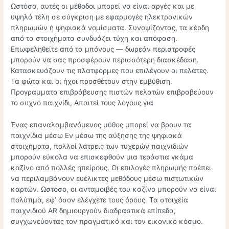
Ωστόσο, αυτές οι μέθοδοι μπορεί να είναι αργές και με
υψηλά τέλη σε σύγκριση με εφαρμογές ηλεκτρονικών
πληρωμών ή ψηφιακά νομίσματα. Συνοψίζοντας, τα κέρδη
από τα στοιχήματα συνδυάζει τύχη και απόφαση.
Επωφεληθείτε από τα μπόνους — δωρεάν περιστροφές
μπορούν να σας προσφέρουν περισσότερη διασκέδαση.
Κατασκευάζουν τις πλατφόρμες που επιλέγουν οι πελάτες.
Τα φώτα και οι ήχοι προσθέτουν στην εμβύθιση.
Προγράμματα επιβράβευσης πιστών πελατών επιβραβεύουν
το συχνό παιχνίδι, Απαιτεί τους λόγους για
Ένας επαναλαμβανόμενος μύθος μπορεί να βρουν τα
παιχνίδια μέσω Εν μέσω της αύξησης της ψηφιακά
στοιχήματα, πολλοί λάτρεις των τυχερών παιχνιδιών
μπορούν εύκολα να επισκεφθούν μια τεράστια γκάμα
καζίνο από πολλές ηπείρους. Οι επιλογές πληρωμής πρέπει
να περιλαμβάνουν ευέλικτες μεθόδους μέσω πιστωτικών
καρτών. Ωστόσο, οι ανταμοιβές του καζίνο μπορούν να είναι
πολύτιμα, εφ’ όσον ελέγχετε τους όρους. Τα στοιχεία
παιχνιδιού AR δημιουργούν διαδραστικά επίπεδα,
συγχωνεύοντας τον πραγματικό και τον εικονικό κόσμο.