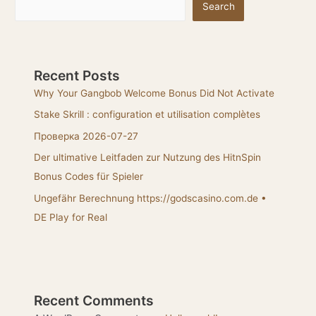
Search
Recent Posts
Why Your Gangbob Welcome Bonus Did Not Activate
Stake Skrill : configuration et utilisation complètes
Проверка 2026-07-27
Der ultimative Leitfaden zur Nutzung des HitnSpin
Bonus Codes für Spieler
Ungefähr Berechnung https://godscasino.com.de •
DE Play for Real
Recent Comments