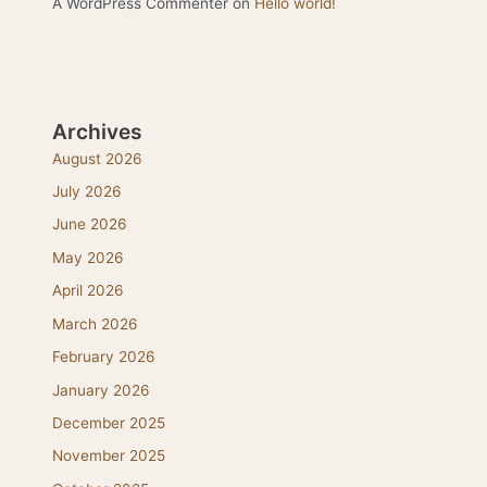
A WordPress Commenter
on
Hello world!
Archives
August 2026
July 2026
June 2026
May 2026
April 2026
March 2026
February 2026
January 2026
December 2025
November 2025