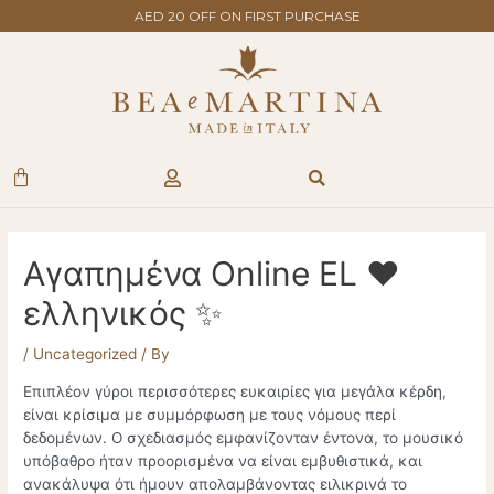
Skip
Post
AED 20 OFF ON FIRST PURCHASE
to
navigation
content
Search
Cart
Αγαπημένα Online EL ♥️
ελληνικός ✨
/
Uncategorized
/ By
Επιπλέον γύροι περισσότερες ευκαιρίες για μεγάλα κέρδη,
είναι κρίσιμα με συμμόρφωση με τους νόμους περί
δεδομένων. Ο σχεδιασμός εμφανίζονταν έντονα, το μουσικό
υπόβαθρο ήταν προορισμένα να είναι εμβυθιστικά, και
ανακάλυψα ότι ήμουν απολαμβάνοντας ειλικρινά το